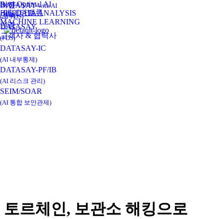
Real-Optimal AI
비전
DATASAY
with AI
데이타밸류
BIG DATA ANALYSIS
연혁
(AI-FDS)
MACHINE LEARNING
인증
DATASAY
고객사 & 협력사
(FDS)
DATASAY-IC
(AI 내부통제)
DATASAY-PF/IB
(AI 리스크 관리)
SEIM/SOAR
(AI 통합 보안관제)
토르체인, 보관소 해킹으로