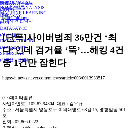
Real-Optimal AI
비전
DATASAY
with AI
데이타밸류
BIG DATA ANALYSIS
연혁
(AI-FDS)
MACHINE LEARNING
인증
DATASAY
고객사 & 협력사
(FDS)
DATASAY-IC
[단독]사이버범죄 36만건 ‘최
(AI 내부통제)
DATASAY-PF/IB
다’인데 검거율 ‘뚝’…해킹 4건
(AI 리스크 관리)
SEIM/SOAR
중 1건만 잡힌다
(AI 통합 보안관제)
https://n.news.naver.com/mnews/article/003/0013933517
(주)데이타밸류
사업자번호 : 105-87-94804 대표 : 김우규
주소 : 서울특별시 영등포구 여의대방로 68길 15, 영창빌딩 501
호
전화 : 02-866-0222
이메일 : tax@datavalue.co.kr