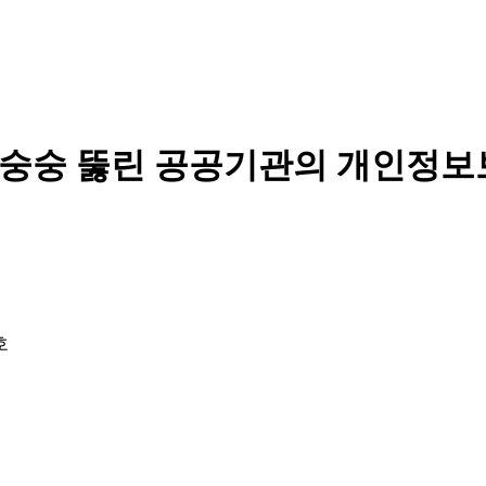
멍 숭숭 뚫린 공공기관의 개인정
호