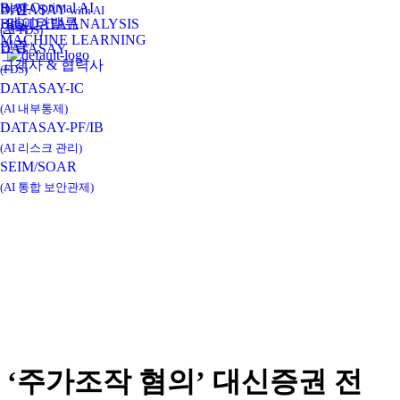
Real-Optimal AI
비전
DATASAY
with AI
데이타밸류
BIG DATA ANALYSIS
연혁
(AI-FDS)
MACHINE LEARNING
인증
DATASAY
고객사 & 협력사
(FDS)
DATASAY-IC
(AI 내부통제)
DATASAY-PF/IB
(AI 리스크 관리)
SEIM/SOAR
(AI 통합 보안관제)
‘주가조작 혐의’ 대신증권 전