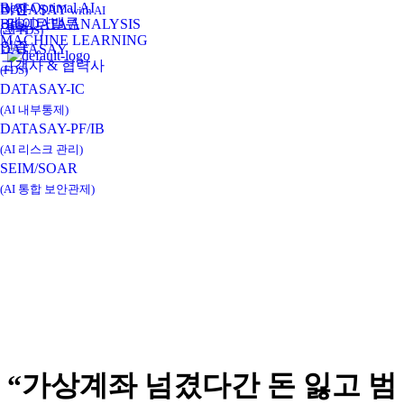
Real-Optimal AI
비전
DATASAY
with AI
데이타밸류
BIG DATA ANALYSIS
연혁
(AI-FDS)
MACHINE LEARNING
인증
DATASAY
고객사 & 협력사
(FDS)
DATASAY-IC
(AI 내부통제)
DATASAY-PF/IB
(AI 리스크 관리)
SEIM/SOAR
(AI 통합 보안관제)
“가상계좌 넘겼다간 돈 잃고 범