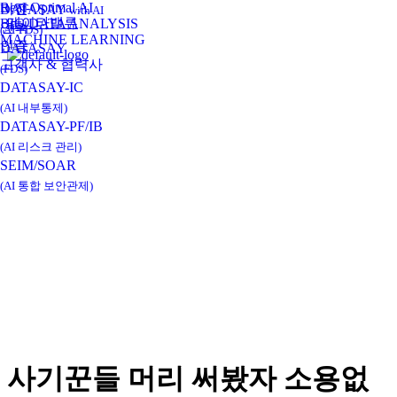
Real-Optimal AI
비전
DATASAY
with AI
데이타밸류
BIG DATA ANALYSIS
연혁
(AI-FDS)
MACHINE LEARNING
인증
DATASAY
고객사 & 협력사
(FDS)
DATASAY-IC
(AI 내부통제)
DATASAY-PF/IB
(AI 리스크 관리)
SEIM/SOAR
(AI 통합 보안관제)
사기꾼들 머리 써봤자 소용없