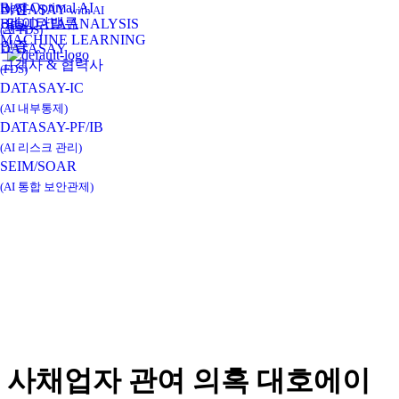
Real-Optimal AI
비전
DATASAY
with AI
데이타밸류
BIG DATA ANALYSIS
연혁
(AI-FDS)
MACHINE LEARNING
인증
DATASAY
고객사 & 협력사
(FDS)
DATASAY-IC
(AI 내부통제)
DATASAY-PF/IB
(AI 리스크 관리)
SEIM/SOAR
(AI 통합 보안관제)
사채업자 관여 의혹 대호에이