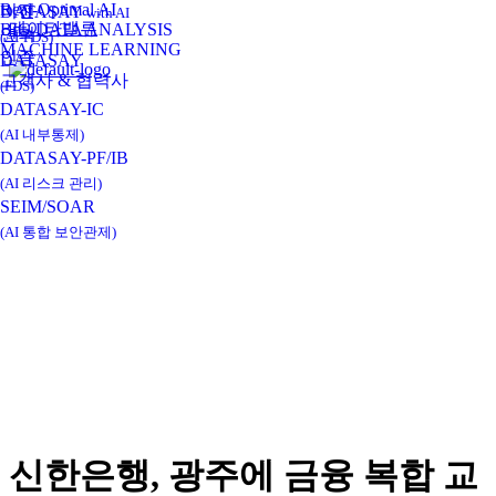
Real-Optimal AI
비전
DATASAY
with AI
데이타밸류
BIG DATA ANALYSIS
연혁
(AI-FDS)
MACHINE LEARNING
인증
DATASAY
고객사 & 협력사
(FDS)
DATASAY-IC
(AI 내부통제)
DATASAY-PF/IB
(AI 리스크 관리)
SEIM/SOAR
(AI 통합 보안관제)
신한은행, 광주에 금융 복합 교