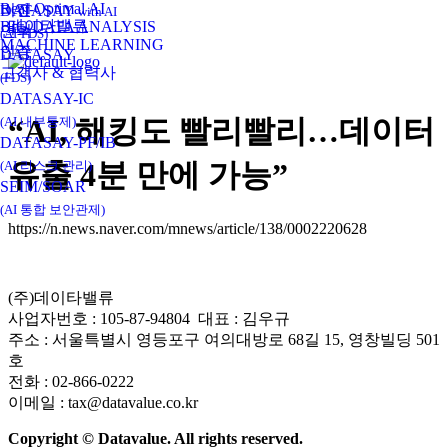
Real-Optimal AI
비전
DATASAY
with AI
데이타밸류
BIG DATA ANALYSIS
연혁
(AI-FDS)
MACHINE LEARNING
인증
DATASAY
고객사 & 협력사
(FDS)
DATASAY-IC
“AI, 해킹도 빨리빨리…데이터
(AI 내부통제)
DATASAY-PF/IB
유출 4분 만에 가능”
(AI 리스크 관리)
SEIM/SOAR
(AI 통합 보안관제)
https://n.news.naver.com/mnews/article/138/0002220628
(주)데이타밸류
사업자번호 : 105-87-94804 대표 : 김우규
주소 : 서울특별시 영등포구 여의대방로 68길 15, 영창빌딩 501
호
전화 : 02-866-0222
이메일 : tax@datavalue.co.kr
Copyright © Datavalue. All rights reserved.