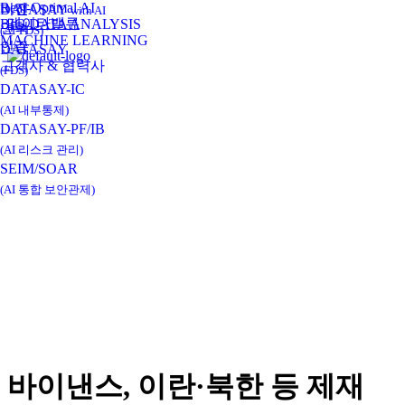
Real-Optimal AI
비전
DATASAY
with AI
데이타밸류
BIG DATA ANALYSIS
연혁
(AI-FDS)
MACHINE LEARNING
인증
DATASAY
고객사 & 협력사
(FDS)
DATASAY-IC
(AI 내부통제)
DATASAY-PF/IB
(AI 리스크 관리)
SEIM/SOAR
(AI 통합 보안관제)
바이낸스, 이란·북한 등 제재