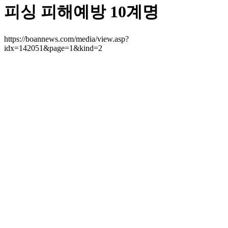
피싱 피해예방 10계명
https://boannews.com/media/view.asp?
idx=142051&page=1&kind=2