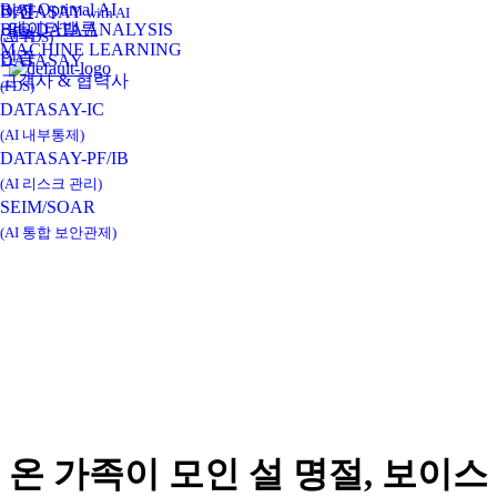
Real-Optimal AI
비전
DATASAY
with AI
데이타밸류
BIG DATA ANALYSIS
연혁
(AI-FDS)
MACHINE LEARNING
인증
DATASAY
고객사 & 협력사
(FDS)
DATASAY-IC
(AI 내부통제)
DATASAY-PF/IB
(AI 리스크 관리)
SEIM/SOAR
(AI 통합 보안관제)
온 가족이 모인 설 명절, 보이스