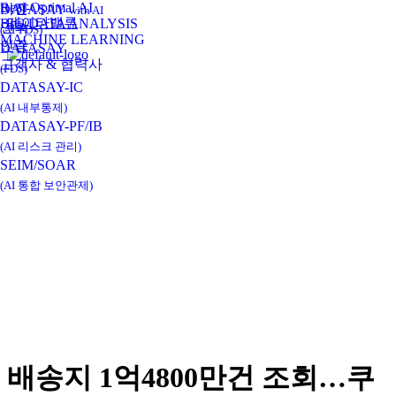
Real-Optimal AI
비전
DATASAY
with AI
데이타밸류
BIG DATA ANALYSIS
연혁
(AI-FDS)
MACHINE LEARNING
인증
DATASAY
고객사 & 협력사
(FDS)
DATASAY-IC
(AI 내부통제)
DATASAY-PF/IB
(AI 리스크 관리)
SEIM/SOAR
(AI 통합 보안관제)
배송지 1억4800만건 조회…쿠