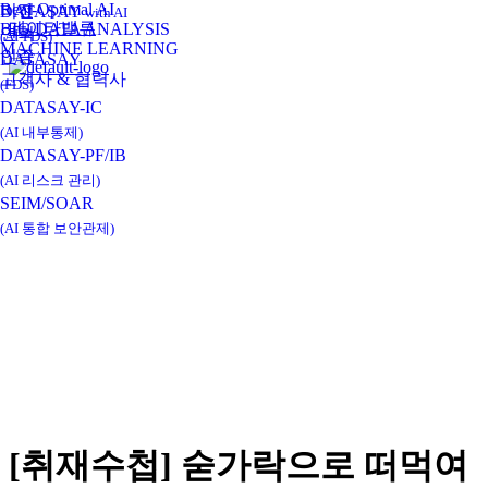
Real-Optimal AI
비전
DATASAY
with AI
데이타밸류
BIG DATA ANALYSIS
연혁
(AI-FDS)
MACHINE LEARNING
인증
DATASAY
고객사 & 협력사
(FDS)
DATASAY-IC
(AI 내부통제)
DATASAY-PF/IB
(AI 리스크 관리)
SEIM/SOAR
(AI 통합 보안관제)
[취재수첩] 숟가락으로 떠먹여